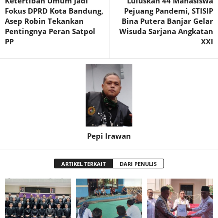
Ketertiban Umum Jadi
Luluskan 44 Mahasiswa
Fokus DPRD Kota Bandung,
Pejuang Pandemi, STISIP
Asep Robin Tekankan
Bina Putera Banjar Gelar
Pentingnya Peran Satpol
Wisuda Sarjana Angkatan
PP
XXI
Pepi Irawan
ARTIKEL TERKAIT
DARI PENULIS