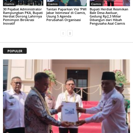
Ciamis
Ciamis
Ciamis
30 Pejabat Administrator
Tantan Paparkan Visi ‘PWI
Bupati Herdiat Resmikan
Rampungkan PKA, Bupati
Jabar Istimewa’ di Ciamis,
Bale Desa Awiluar,
Herdiat Dorong Lahirnya
Usung 5 Agenda
Gedung Rp2,3 Miliar
Pemimpin Birokrasi
Perubahan Organisasi
Dibangun dari Hibah
Inovatif
Pengusaha Asal Ciamis
POPULER