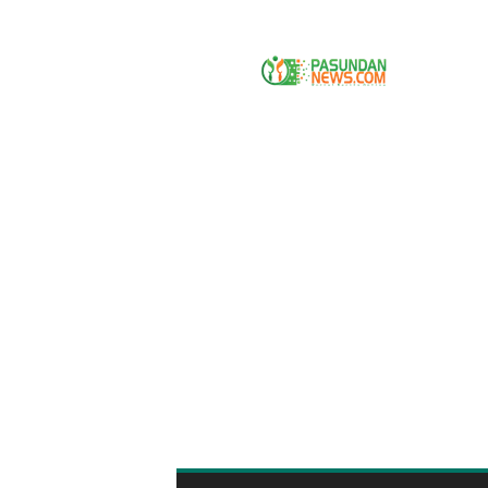
P
A
S
U
N
D
A
N
N
E
W
S