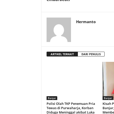
Hermanto
ARTIKEL TERKAIT
DARI PENULIS
Banjar
Banjar
Polisi Olah TKP Penemuan Pria
Kisah 
Tewas di Purwaharja, Korban
Banjar
Diduga Meninggal akibat Luka
Membes