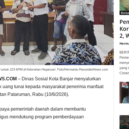
Banja
Pem
Kor
2, W
Herm
BERI
Pemer
menye
yang 
ai untuk 223 KPM di Kelurahan Hegarsari. Foto/Hermanto.PasundanNews.com
Cimen
WS.COM
– Dinas Sosial Kota Banjar menyalurkan
uk uang tunai kepada masyarakat penerima manfaat
tan Pataruman, Rabu (10/6/2026).
 upaya pemerintah daerah dalam membantu
ligus mendukung program pemberdayaan