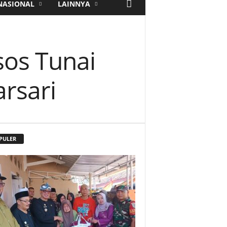
NASIONAL
LAINNYA
sos Tunai
rsari
PULER