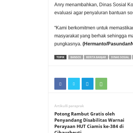
Anry menambahkan, Dinas Sosial Kot
evaluasi agar penyaluran bantuan sos
“Kami berkomitmen untuk memastikan 
masyarakat yang berhak sehingga man
pungkasnya.
(Hermanto/Pasundan
TOPIK
BANSOS
BERITA BANJAR
DINAS SOSIAL
Artikulli paraprak
Potong Rambut Gratis oleh
Penyandang Disabilitas Warnai
Perayaan HUT Ciamis ke-384 di
Cihaurbeuti