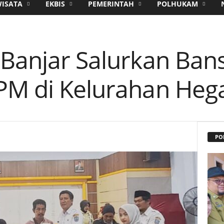
WISATA
EKBIS
PEMERINTAH
POLHUKAM
 Banjar Salurkan Ban
PM di Kelurahan Hega
PO