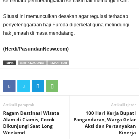
sementara pemberangkatan semakin tak memungkinkan.
Situasi ini memunculkan desakan agar regulasi terhadap
penyelenggaraan haji Furoda diperketat guna melindungi
hak jemaah di masa mendatang.
(Herdi/PasundanNesw.com)
TOPIK
BERITA NASIONAL
JEMAAH HAJI
Artikulli paraprak
Artikulli tjetër
Ragam Destinasi Wisata
100 Hari Kerja Bupati
Alam di Ciamis, Cocok
Pangandaran, Warga Gelar
Dikunjungi Saat Long
Aksi dan Pertanyakan
Weekend
Kinerja