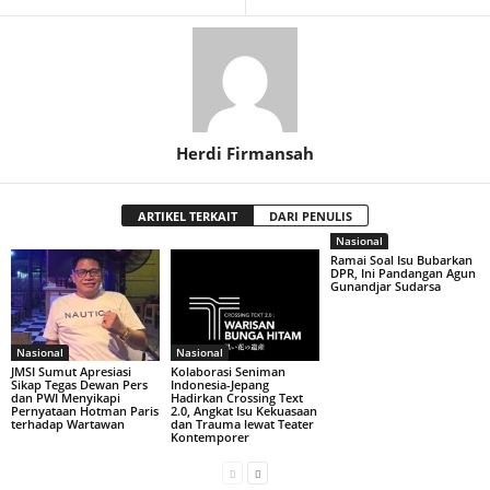
Herdi Firmansah
ARTIKEL TERKAIT
DARI PENULIS
Nasional
Ramai Soal Isu Bubarkan
DPR, Ini Pandangan Agun
Gunandjar Sudarsa
Nasional
Nasional
JMSI Sumut Apresiasi
Kolaborasi Seniman
Sikap Tegas Dewan Pers
Indonesia-Jepang
dan PWI Menyikapi
Hadirkan Crossing Text
Pernyataan Hotman Paris
2.0, Angkat Isu Kekuasaan
terhadap Wartawan
dan Trauma lewat Teater
Kontemporer