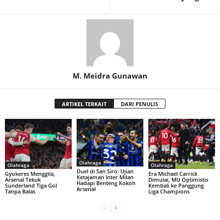
M. Meidra Gunawan
ARTIKEL TERKAIT
DARI PENULIS
Olahraga
Olahraga
Olahraga
Duel di San Siro: Ujian
Gyokeres Menggila,
Era Michael Carrick
Ketajaman Inter Milan
Arsenal Tekuk
Dimulai, MU Optimistis
Hadapi Benteng Kokoh
Sunderland Tiga Gol
Kembali ke Panggung
Arsenal
Tanpa Balas
Liga Champions