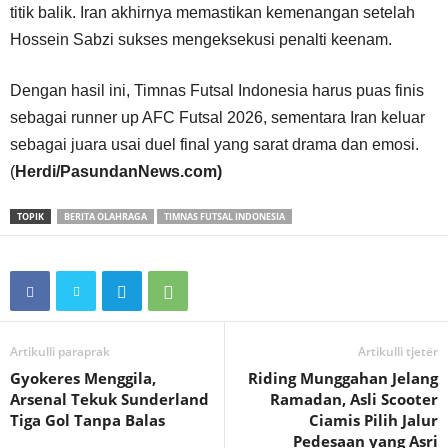
titik balik. Iran akhirnya memastikan kemenangan setelah
Hossein Sabzi sukses mengeksekusi penalti keenam.
Dengan hasil ini, Timnas Futsal Indonesia harus puas finis
sebagai runner up AFC Futsal 2026, sementara Iran keluar
sebagai juara usai duel final yang sarat drama dan emosi.
(
Herdi/PasundanNews.com)
TOPIK
BERITA OLAHRAGA
TIMNAS FUTSAL INDONESIA
Artikulli paraprak
Artikulli tjetër
Gyokeres Menggila,
Riding Munggahan Jelang
Arsenal Tekuk Sunderland
Ramadan, Asli Scooter
Tiga Gol Tanpa Balas
Ciamis Pilih Jalur
Pedesaan yang Asri