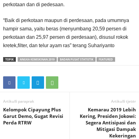
perkotaan dan di pedesaan.
“Baik di perkotaan maupun di perdesaan, pada umumnya
hampir sama, yaitu beras (menyumbang 20,59 persen di
perkotaan dan 25,97 persen di perdesaan), disusul rokok
kretek,filter, dan telur ayam ras” terang Suhariyanto
TOPIK
ANGKA KEMISKINAN 2019
BADAN PUSAT STATISTIK
FEATURED
Artikulli paraprak
Artikulli tjetër
Kelompok Cipayung Plus
Kemarau 2019 Lebih
Garut Demo, Gugat Revisi
Kering, Presiden Jokowi:
Perda RTRW
Segera Antisipasi dan
Mitigasi Dampak
Kekeringan