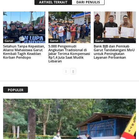
ARTIKEL TERKAIT
DARI PENULIS
Garut
Garut
Garut
Setahun Tanpa Kepastian,
5.000 Pengemudi
Bank BJB dan Pemkab
Aliansi Mahasiswa Garut
Angkutan Tradisional di
Garut Tandatangani MoU
Kembali Tagih Keadilan
Jabar Terima Kompensasi
untuk Peningkatan
Korban Pendopo
Rp1,4 Juta Saat Mudik
Layanan Perbankan
Lebaran
POPULER