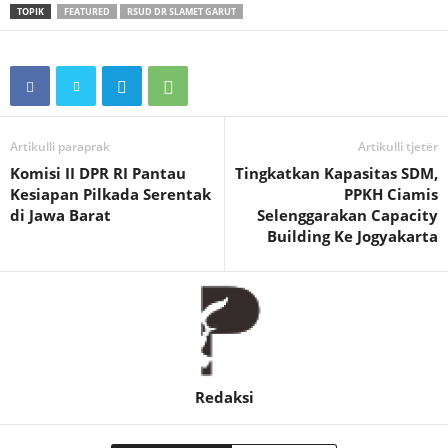
TOPIK
FEATURED
RSUD DR SLAMET GARUT
Artikulli paraprak
Artikulli tjetër
Komisi II DPR RI Pantau
Tingkatkan Kapasitas SDM,
Kesiapan Pilkada Serentak
PPKH Ciamis
di Jawa Barat
Selenggarakan Capacity
Building Ke Jogyakarta
Redaksi