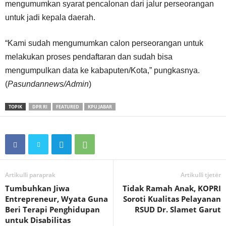
mengumumkan syarat pencalonan dari jalur perseorangan
untuk jadi kepala daerah.
“Kami sudah mengumumkan calon perseorangan untuk
melakukan proses pendaftaran dan sudah bisa
mengumpulkan data ke kabaputen/Kota,” pungkasnya.
(
Pasundannews/Admin
)
TOPIK
DPR RI
FEATURED
KPU JABAR
Artikulli paraprak
Artikulli tjetër
Tumbuhkan Jiwa
Tidak Ramah Anak, KOPRI
Entrepreneur, Wyata Guna
Soroti Kualitas Pelayanan
Beri Terapi Penghidupan
RSUD Dr. Slamet Garut
untuk Disabilitas