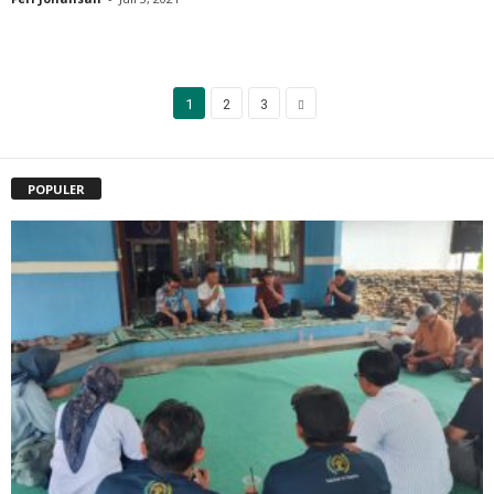
1
2
3
POPULER