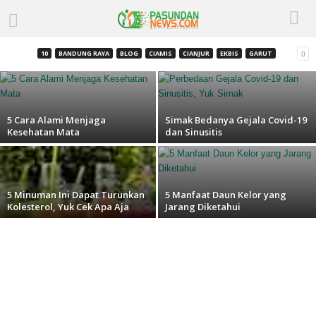
Catat, Ini 6 Manfaat Listerine Zero untuk
Kesehatan Mulut dan Gigi
10
BANDUNG RAYA
BLOG
CIAMIS
CIANJUR
EKBIS
GARUT
Feri Johansah
-
April 16, 2023
5 Cara Alami Menjaga
Simak Bedanya Gejala Covid-19
Kesehatan Mata
dan Sinusitis
5 Minuman Ini Dapat Turunkan
5 Manfaat Daun Kelor yang
Kolesterol, Yuk Cek Apa Aja
Jarang Diketahui