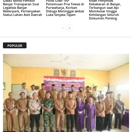
GIBAS Minta Pemkot
Polisi Olah TKP
Kisah Penyintas
Banjar Transparan Soal
Penemuan Pria Tewas di
Kebakaran di Banjar,
Legalitas Banjar
Purwaharja, Korban
Terbangun saat Api
Waterpark, Pertanyakan
Diduga Meninggal akibat
Membesar hingga
Status Lahan Aset Daerah
Luka Senjata Tajam
Kehilangan Seluruh
Dokumen Penting
POPULER