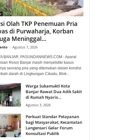
r
isi Olah TKP Penemuan Pria
as di Purwaharja, Korban
uga Meninggal...
anto
-
Agustus 7, 2026
TA BANJAR, PASUNDANNEWS.COM - Aparat
isian Resor Banjar masih menyelidiki kasus
nya seorang pria yang ditemukan dalam kondisi
mbah darah di Lingkungan Cikadu, Blok...
Warga Sukamukti Kota
Banjar Rawat Dua Adik Sakit
di Rumah Nyaris...
Agustus 3, 2026
Perkuat Standar Pelayanan
bagi Masyarakat, Kecamatan
Langensari Gelar Forum
Konsultasi Publik