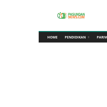
P
A
S
U
N
D
A
HOME
PENDIDIKAN
PARI
N
N
E
W
S