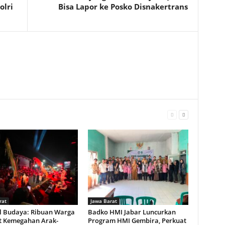
olri
Bisa Lapor ke Posko Disnakertrans
rat
Jawa Barat
al Budaya: Ribuan Warga
Badko HMI Jabar Luncurkan
 Kemegahan Arak-
Program HMI Gembira, Perkuat