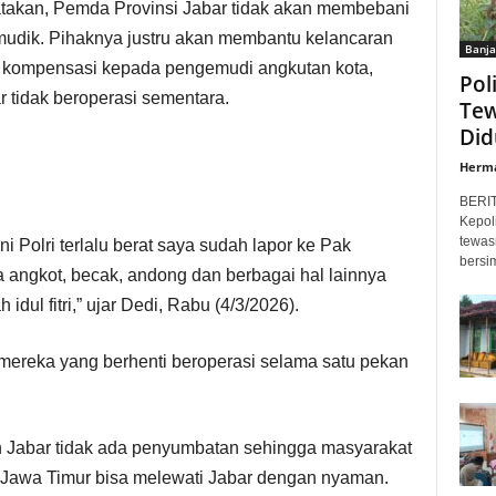
takan, Pemda Provinsi Jabar tidak akan membebani
udik. Pihaknya justru akan membantu kelancaran
Banja
 kompensasi kepada pengemudi angkutan kota,
Pol
r tidak beroperasi sementara.
Tew
Did
Herm
BERI
Kepol
tewas
Polri terlalu berat saya sudah lapor ke Pak
bersi
a angkot, becak, andong dan berbagai hal lainnya
idul fitri,” ujar Dedi, Rabu (4/3/2026).
ereka yang berhenti beroperasi selama satu pekan
h Jabar tidak ada penyumbatan sehingga masyarakat
Jawa Timur bisa melewati Jabar dengan nyaman.