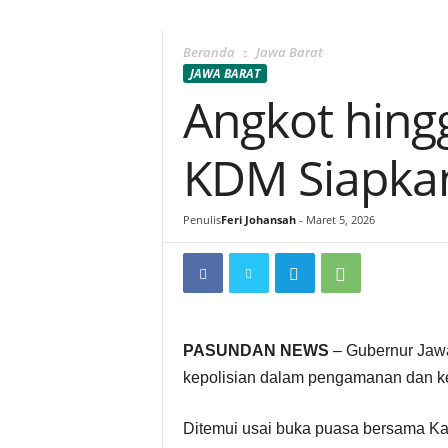
Beranda
Jawa Barat
JAWA BARAT
Angkot hing
KDM Siapka
Penulis
Feri Johansah
-
Maret 5, 2026
PASUNDAN NEWS
– Gubernur Jawa
kepolisian dalam pengamanan dan kela
Ditemui usai buka puasa bersama Kap