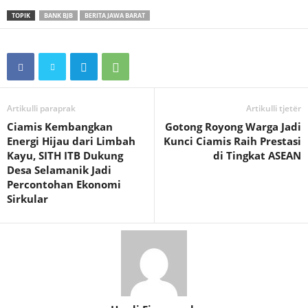
TOPIK
BANK BJB
BERITA JAWA BARAT
Artikulli paraprak
Artikulli tjetër
Ciamis Kembangkan
Gotong Royong Warga Jadi
Energi Hijau dari Limbah
Kunci Ciamis Raih Prestasi
Kayu, SITH ITB Dukung
di Tingkat ASEAN
Desa Selamanik Jadi
Percontohan Ekonomi
Sirkular