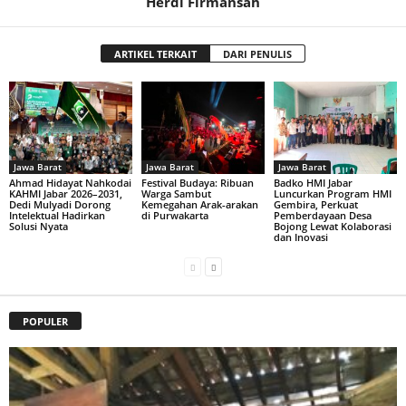
Herdi Firmansah
ARTIKEL TERKAIT
DARI PENULIS
Jawa Barat
Jawa Barat
Jawa Barat
Ahmad Hidayat Nahkodai
Festival Budaya: Ribuan
Badko HMI Jabar
KAHMI Jabar 2026–2031,
Warga Sambut
Luncurkan Program HMI
Dedi Mulyadi Dorong
Kemegahan Arak-arakan
Gembira, Perkuat
Intelektual Hadirkan
di Purwakarta
Pemberdayaan Desa
Solusi Nyata
Bojong Lewat Kolaborasi
dan Inovasi
POPULER