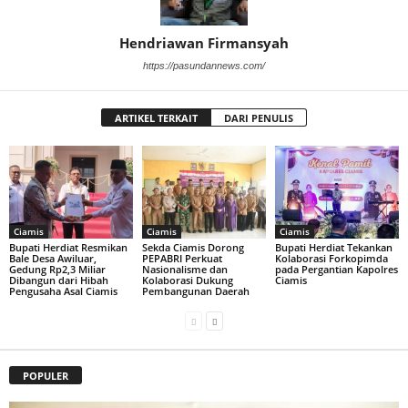
Hendriawan Firmansyah
https://pasundannews.com/
ARTIKEL TERKAIT
DARI PENULIS
Ciamis
Ciamis
Ciamis
Bupati Herdiat Resmikan
Sekda Ciamis Dorong
Bupati Herdiat Tekankan
Bale Desa Awiluar,
PEPABRI Perkuat
Kolaborasi Forkopimda
Gedung Rp2,3 Miliar
Nasionalisme dan
pada Pergantian Kapolres
Dibangun dari Hibah
Kolaborasi Dukung
Ciamis
Pengusaha Asal Ciamis
Pembangunan Daerah
POPULER