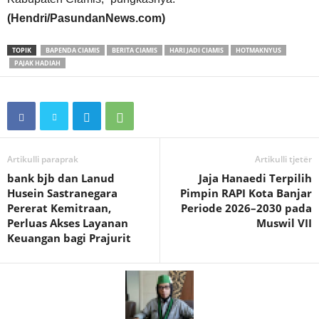
(Hendri/PasundanNews.com)
TOPIK
BAPENDA CIAMIS
BERITA CIAMIS
HARI JADI CIAMIS
HOTMAKNYUS
PAJAK HADIAH
Artikulli paraprak
Artikulli tjetër
bank bjb dan Lanud
Jaja Hanaedi Terpilih
Husein Sastranegara
Pimpin RAPI Kota Banjar
Pererat Kemitraan,
Periode 2026–2030 pada
Perluas Akses Layanan
Muswil VII
Keuangan bagi Prajurit