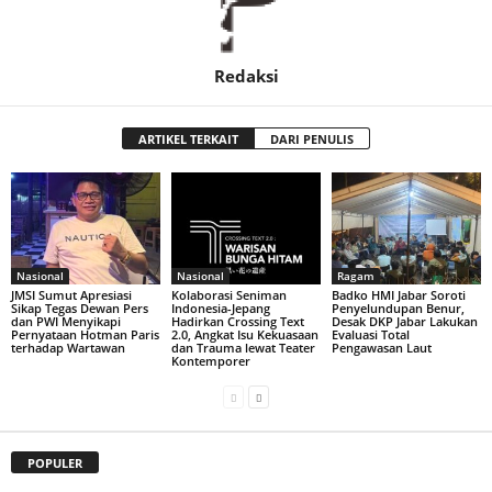
Redaksi
ARTIKEL TERKAIT
DARI PENULIS
Nasional
Nasional
Ragam
JMSI Sumut Apresiasi
Kolaborasi Seniman
Badko HMI Jabar Soroti
Sikap Tegas Dewan Pers
Indonesia-Jepang
Penyelundupan Benur,
dan PWI Menyikapi
Hadirkan Crossing Text
Desak DKP Jabar Lakukan
Pernyataan Hotman Paris
2.0, Angkat Isu Kekuasaan
Evaluasi Total
terhadap Wartawan
dan Trauma lewat Teater
Pengawasan Laut
Kontemporer
POPULER