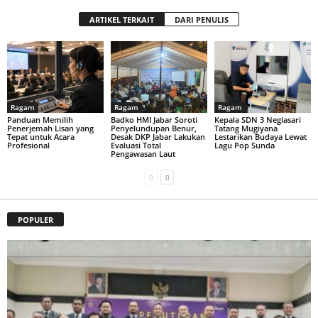
ARTIKEL TERKAIT
DARI PENULIS
Ragam
Ragam
Ragam
Panduan Memilih
Badko HMI Jabar Soroti
Kepala SDN 3 Neglasari
Penerjemah Lisan yang
Penyelundupan Benur,
Tatang Mugiyana
Tepat untuk Acara
Desak DKP Jabar Lakukan
Lestarikan Budaya Lewat
Profesional
Evaluasi Total
Lagu Pop Sunda
Pengawasan Laut
POPULER