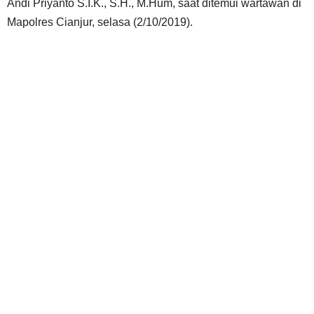
Andi Priyanto S.I.K., S.H., M.Hum, saat ditemui wartawan di
Mapolres Cianjur, selasa (2/10/2019).