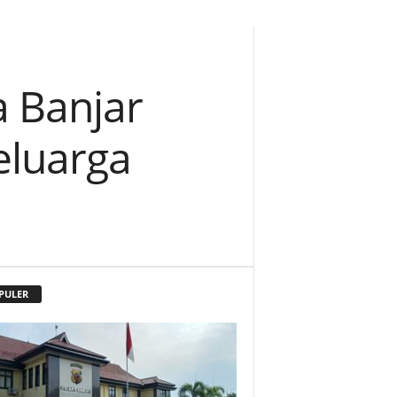
a Banjar
eluarga
PULER