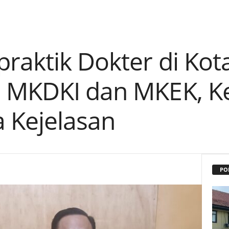
raktik Dokter di Kot
 MKDKI dan MKEK, K
a Kejelasan
PO