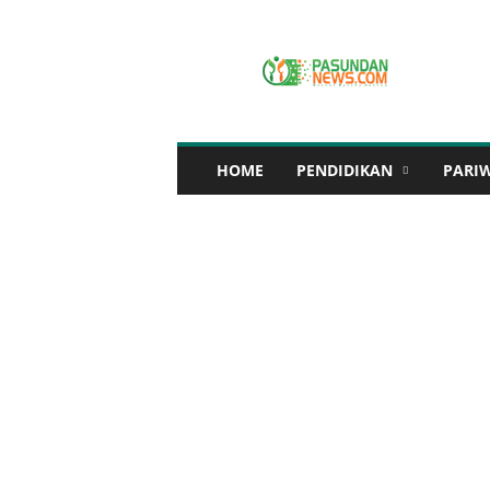
P
A
S
U
N
D
A
HOME
PENDIDIKAN
PARI
N
N
E
W
S