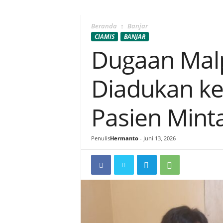
Beranda
Banjar
CIAMIS
BANJAR
Dugaan Malp
Diadukan ke
Pasien Mint
Penulis
Hermanto
-
Juni 13, 2026