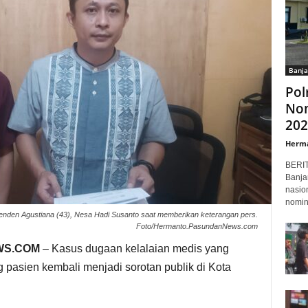
Banja
Pol
Nom
202
Herm
BERI
Banja
nasio
nomin
den Agustiana (43), Nesa Hadi Susanto saat memberikan keterangan pers.
Foto/Hermanto.PasundanNews.com
WS.COM
– Kasus dugaan kelalaian medis yang
pasien kembali menjadi sorotan publik di Kota