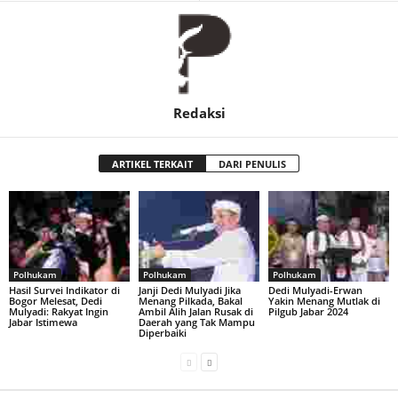
Redaksi
ARTIKEL TERKAIT
DARI PENULIS
Polhukam
Polhukam
Polhukam
Hasil Survei Indikator di
Janji Dedi Mulyadi Jika
Dedi Mulyadi-Erwan
Bogor Melesat, Dedi
Menang Pilkada, Bakal
Yakin Menang Mutlak di
Mulyadi: Rakyat Ingin
Ambil Alih Jalan Rusak di
Pilgub Jabar 2024
Jabar Istimewa
Daerah yang Tak Mampu
Diperbaiki