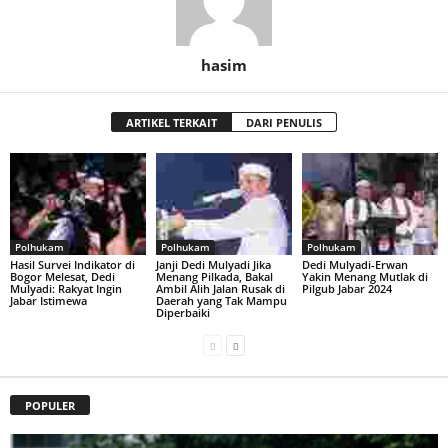
hasim
ARTIKEL TERKAIT
DARI PENULIS
Polhukam
Polhukam
Polhukam
Hasil Survei Indikator di
Janji Dedi Mulyadi Jika
Dedi Mulyadi-Erwan
Bogor Melesat, Dedi
Menang Pilkada, Bakal
Yakin Menang Mutlak di
Mulyadi: Rakyat Ingin
Ambil Alih Jalan Rusak di
Pilgub Jabar 2024
Jabar Istimewa
Daerah yang Tak Mampu
Diperbaiki
POPULER