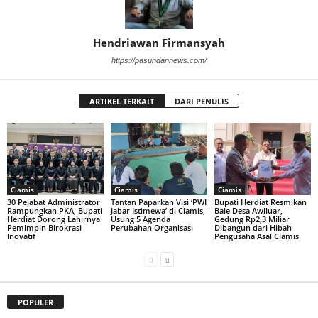
Hendriawan Firmansyah
https://pasundannews.com/
ARTIKEL TERKAIT
DARI PENULIS
Ciamis
Ciamis
Ciamis
30 Pejabat Administrator
Tantan Paparkan Visi ‘PWI
Bupati Herdiat Resmikan
Rampungkan PKA, Bupati
Jabar Istimewa’ di Ciamis,
Bale Desa Awiluar,
Herdiat Dorong Lahirnya
Usung 5 Agenda
Gedung Rp2,3 Miliar
Pemimpin Birokrasi
Perubahan Organisasi
Dibangun dari Hibah
Inovatif
Pengusaha Asal Ciamis
POPULER