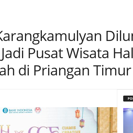
arangkamulyan Dilu
 Jadi Pusat Wisata Ha
h di Priangan Timur
PO