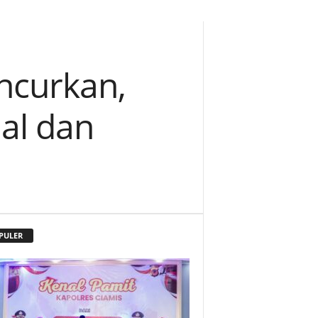
ncurkan,
lal dan
PULER