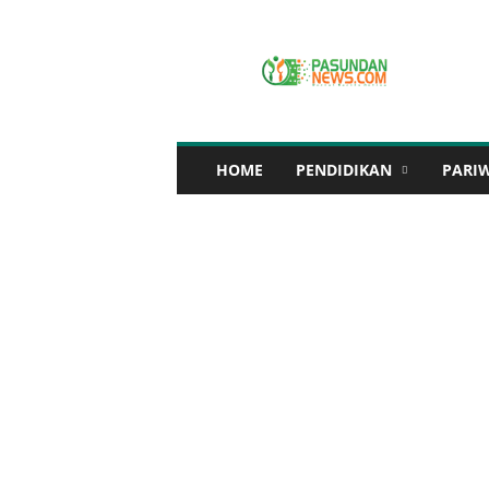
P
A
S
U
N
D
A
HOME
PENDIDIKAN
PARI
N
N
E
W
S