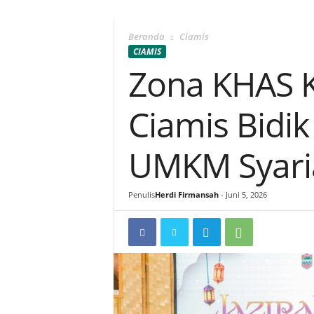
Beranda
Ciamis
CIAMIS
Zona KHAS K
Ciamis Bidik
UMKM Syaria
Penulis
Herdi Firmansah
-
Juni 5, 2026