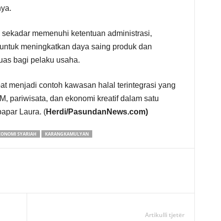
nya.
an sekadar memenuhi ketentuan administrasi,
 untuk meningkatkan daya saing produk dan
uas bagi pelaku usaha.
 menjadi contoh kawasan halal terintegrasi yang
pariwisata, dan ekonomi kreatif dalam satu
apar Laura. (
Herdi/PasundanNews.com)
KONOMI SYARIAH
KARANGKAMULYAN
Artikulli tjetër