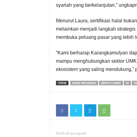
syariah yang berkelanjutan,” ungkap
Menurut Laura, sertifikasi halal buk
melainkan menjadi langkah strategis
membuka peluang pasar yang lebih l
“Kami berharap Karangkamulyan dapat
mampu menghubungkan sektor UMKM, 
ekosistem yang saling mendukung,” p
TOPIK
BANK INDONESIA
BERITA CIAMIS
BI
E
Artikulli paraprak