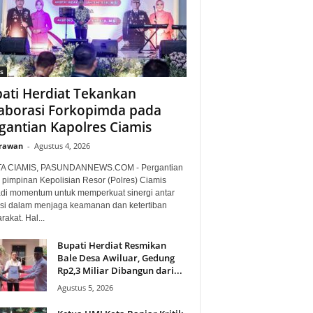
s
ati Herdiat Tekankan
aborasi Forkopimda pada
gantian Kapolres Ciamis
Irawan
-
Agustus 4, 2026
TA CIAMIS, PASUNDANNEWS.COM - Pergantian
 pimpinan Kepolisian Resor (Polres) Ciamis
di momentum untuk memperkuat sinergi antar
nsi dalam menjaga keamanan dan ketertiban
akat. Hal...
Bupati Herdiat Resmikan
Bale Desa Awiluar, Gedung
Rp2,3 Miliar Dibangun dari...
Agustus 5, 2026