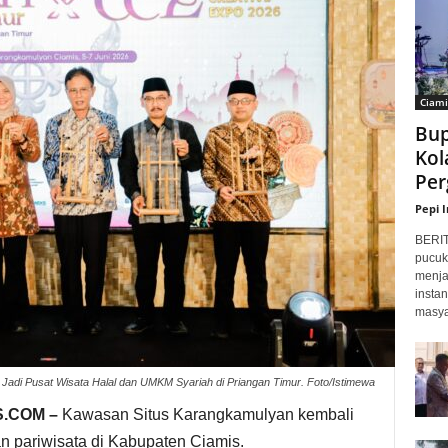
Ciami
Bup
Kol
Per
Pepi 
BERI
pucuk
menja
insta
masyar
Jadi Pusat Wisata Halal dan UMKM Syariah di Priangan Timur. Foto/Istimewa
.COM –
Kawasan Situs Karangkamulyan kembali
n pariwisata di Kabupaten Ciamis.