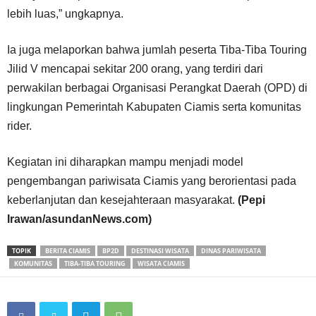
lebih luas,” ungkapnya.
Ia juga melaporkan bahwa jumlah peserta Tiba-Tiba Touring
Jilid V mencapai sekitar 200 orang, yang terdiri dari
perwakilan berbagai Organisasi Perangkat Daerah (OPD) di
lingkungan Pemerintah Kabupaten Ciamis serta komunitas
rider.
Kegiatan ini diharapkan mampu menjadi model
pengembangan pariwisata Ciamis yang berorientasi pada
keberlanjutan dan kesejahteraan masyarakat.
(Pepi
Irawan/asundanNews.com)
TOPIK
BERITA CIAMIS
BP2D
DESTINASI WISATA
DINAS PARIWISATA
KOMUNITAS
TIBA-TIBA TOURING
WISATA CIAMIS