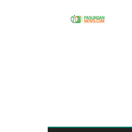
P
A
S
U
N
D
A
N
N
E
W
S