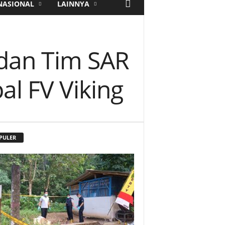
NASIONAL
LAINNYA
 dan Tim SAR
l FV Viking
PULER