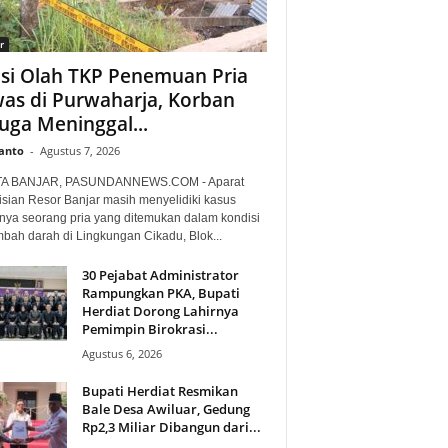
r
isi Olah TKP Penemuan Pria
as di Purwaharja, Korban
uga Meninggal...
anto
-
Agustus 7, 2026
TA BANJAR, PASUNDANNEWS.COM - Aparat
isian Resor Banjar masih menyelidiki kasus
nya seorang pria yang ditemukan dalam kondisi
mbah darah di Lingkungan Cikadu, Blok...
30 Pejabat Administrator
Rampungkan PKA, Bupati
Herdiat Dorong Lahirnya
Pemimpin Birokrasi...
Agustus 6, 2026
Bupati Herdiat Resmikan
Bale Desa Awiluar, Gedung
Rp2,3 Miliar Dibangun dari...