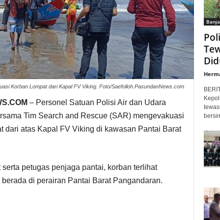
Banja
Pol
Tew
Did
Herm
uasi Korban Lompat dari Kapal FV Viking. Foto/Saefolloh.PasundanNews.com
BERI
Kepol
WS.COM
– Personel Satuan Polisi Air dan Udara
tewas
bersama Tim Search and Rescue (SAR) mengevakuasi
bersi
 dari atas Kapal FV Viking di kawasan Pantai Barat
serta petugas penjaga pantai, korban terlihat
 berada di perairan Pantai Barat Pangandaran.