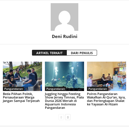
Deni Rudini
ARTIKEL TERKAIT
DARI PENULIS
Pangandaran
Pangandaran
Pangandaran
Beda Pilihan Politik,
Juggling hingga Feeding
Polres Pangandaran
Persaudaraan Warga
Show Jersey Timnas, Piala
Wakafkan Al-Qur’an, Iqra,
Jangan Sampai Terpecah
Dunia 2026 Meriah di
dan Perlengkapan Shalat
Aquarium Indonesia
ke Yayasan Al-Hizam
Pangandaran