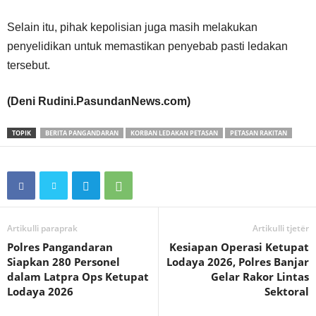
Selain itu, pihak kepolisian juga masih melakukan
penyelidikan untuk memastikan penyebab pasti ledakan
tersebut.
(Deni Rudini.PasundanNews.com)
TOPIK
BERITA PANGANDARAN
KORBAN LEDAKAN PETASAN
PETASAN RAKITAN
Artikulli paraprak
Artikulli tjetër
Polres Pangandaran
Kesiapan Operasi Ketupat
Siapkan 280 Personel
Lodaya 2026, Polres Banjar
dalam Latpra Ops Ketupat
Gelar Rakor Lintas
Lodaya 2026
Sektoral