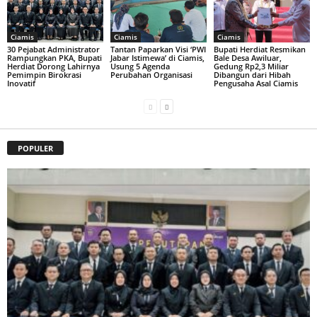
Ciamis
Ciamis
Ciamis
30 Pejabat Administrator
Tantan Paparkan Visi ‘PWI
Bupati Herdiat Resmikan
Rampungkan PKA, Bupati
Jabar Istimewa’ di Ciamis,
Bale Desa Awiluar,
Herdiat Dorong Lahirnya
Usung 5 Agenda
Gedung Rp2,3 Miliar
Pemimpin Birokrasi
Perubahan Organisasi
Dibangun dari Hibah
Inovatif
Pengusaha Asal Ciamis
POPULER