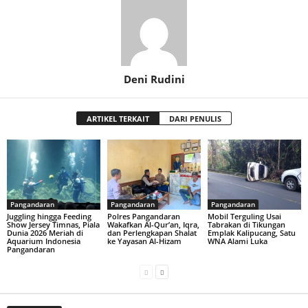
Deni Rudini
ARTIKEL TERKAIT
DARI PENULIS
Pangandaran
Pangandaran
Pangandaran
Juggling hingga Feeding
Polres Pangandaran
Mobil Terguling Usai
Show Jersey Timnas, Piala
Wakafkan Al-Qur’an, Iqra,
Tabrakan di Tikungan
Dunia 2026 Meriah di
dan Perlengkapan Shalat
Emplak Kalipucang, Satu
Aquarium Indonesia
ke Yayasan Al-Hizam
WNA Alami Luka
Pangandaran