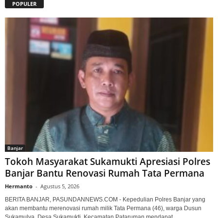
POPULER
Banjar
Tokoh Masyarakat Sukamukti Apresiasi Polres
Banjar Bantu Renovasi Rumah Tata Permana
Hermanto
-
Agustus 5, 2026
BERITA BANJAR, PASUNDANNEWS.COM - Kepedulian Polres Banjar yang
akan membantu merenovasi rumah milik Tata Permana (46), warga Dusun
Sukamulya, Desa Sukamukti, Kecamatan Pataruman mendapat...