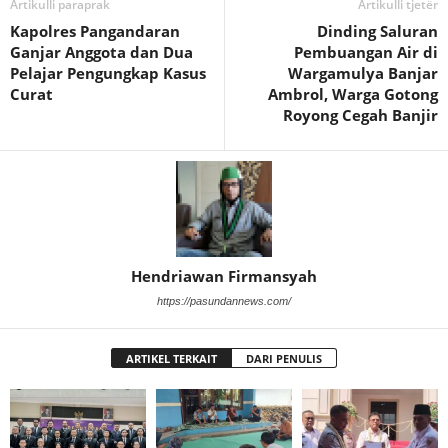
Artikulli paraprak
Artikulli tjetër
Kapolres Pangandaran
Dinding Saluran
Ganjar Anggota dan Dua
Pembuangan Air di
Pelajar Pengungkap Kasus
Wargamulya Banjar
Curat
Ambrol, Warga Gotong
Royong Cegah Banjir
Hendriawan Firmansyah
https://pasundannews.com/
ARTIKEL TERKAIT
DARI PENULIS