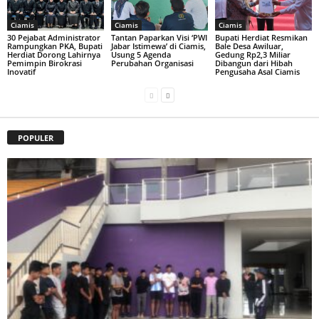
Ciamis
Ciamis
Ciamis
30 Pejabat Administrator
Tantan Paparkan Visi ‘PWI
Bupati Herdiat Resmikan
Rampungkan PKA, Bupati
Jabar Istimewa’ di Ciamis,
Bale Desa Awiluar,
Herdiat Dorong Lahirnya
Usung 5 Agenda
Gedung Rp2,3 Miliar
Pemimpin Birokrasi
Perubahan Organisasi
Dibangun dari Hibah
Inovatif
Pengusaha Asal Ciamis
POPULER