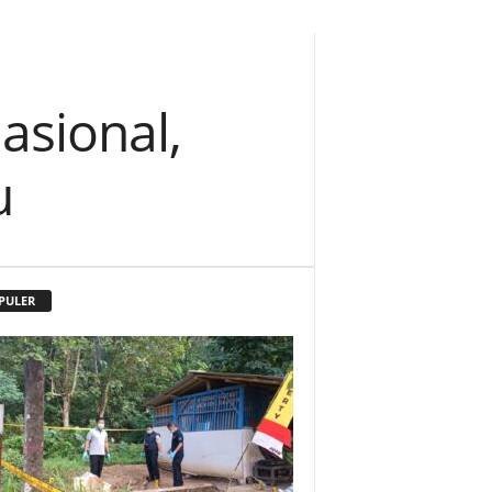
asional,
u
PULER