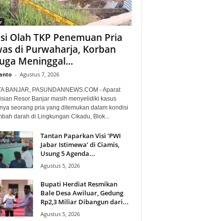
r
isi Olah TKP Penemuan Pria
as di Purwaharja, Korban
uga Meninggal...
anto
-
Agustus 7, 2026
TA BANJAR, PASUNDANNEWS.COM - Aparat
isian Resor Banjar masih menyelidiki kasus
nya seorang pria yang ditemukan dalam kondisi
mbah darah di Lingkungan Cikadu, Blok...
Tantan Paparkan Visi ‘PWI
Jabar Istimewa’ di Ciamis,
Usung 5 Agenda...
Agustus 5, 2026
Bupati Herdiat Resmikan
Bale Desa Awiluar, Gedung
Rp2,3 Miliar Dibangun dari...
Agustus 5, 2026