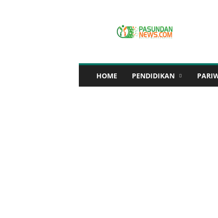
P
A
S
U
N
D
A
HOME
PENDIDIKAN
PARI
N
N
E
W
S