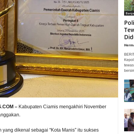
Banja
Pol
Tew
Did
Herm
BERI
Kepol
tewas
bersi
.COM –
Kabupaten Ciamis mengakhiri November
anggakan.
h yang dikenal sebagai “Kota Manis” itu sukses