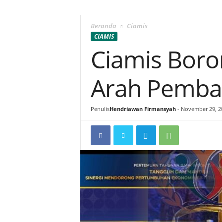
Beranda
Ciamis
CIAMIS
Ciamis Boro
Arah Pemba
Penulis
Hendriawan Firmansyah
-
November 29, 2