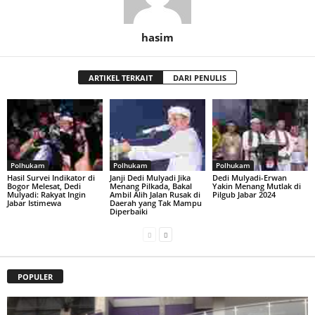
hasim
ARTIKEL TERKAIT
DARI PENULIS
Polhukam
Polhukam
Polhukam
Hasil Survei Indikator di
Janji Dedi Mulyadi Jika
Dedi Mulyadi-Erwan
Bogor Melesat, Dedi
Menang Pilkada, Bakal
Yakin Menang Mutlak di
Mulyadi: Rakyat Ingin
Ambil Alih Jalan Rusak di
Pilgub Jabar 2024
Jabar Istimewa
Daerah yang Tak Mampu
Diperbaiki
POPULER