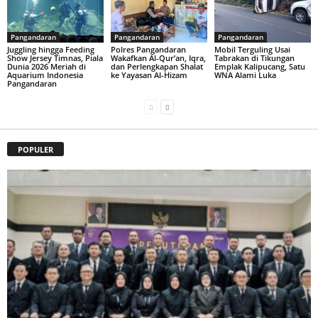
Pangandaran
Pangandaran
Pangandaran
Juggling hingga Feeding
Polres Pangandaran
Mobil Terguling Usai
Show Jersey Timnas, Piala
Wakafkan Al-Qur’an, Iqra,
Tabrakan di Tikungan
Dunia 2026 Meriah di
dan Perlengkapan Shalat
Emplak Kalipucang, Satu
Aquarium Indonesia
ke Yayasan Al-Hizam
WNA Alami Luka
Pangandaran
POPULER