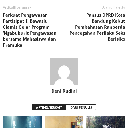
Artikulli paraprak
Artikulli tjetër
Perkuat Pengawasan
Pansus DPRD Kota
Partisipatif, Bawaslu
Bandung Kebut
Ciamis Gelar Program
Pembahasan Ranperda
‘Ngabuburit Pengawasan’
Pencegahan Perilaku Seks
bersama Mahasiswa dan
Berisiko
Pramuka
Deni Rudini
ARTIKEL TERKAIT
DARI PENULIS