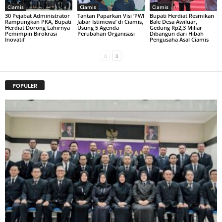
Ciamis
Ciamis
Ciamis
30 Pejabat Administrator
Tantan Paparkan Visi ‘PWI
Bupati Herdiat Resmikan
Rampungkan PKA, Bupati
Jabar Istimewa’ di Ciamis,
Bale Desa Awiluar,
Herdiat Dorong Lahirnya
Usung 5 Agenda
Gedung Rp2,3 Miliar
Pemimpin Birokrasi
Perubahan Organisasi
Dibangun dari Hibah
Inovatif
Pengusaha Asal Ciamis
POPULER