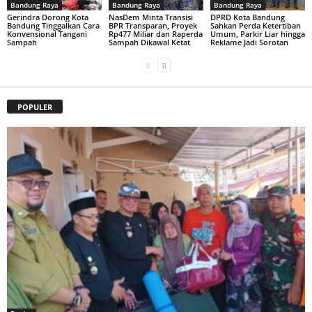
Bandung Raya
Bandung Raya
Bandung Raya
Gerindra Dorong Kota
NasDem Minta Transisi
DPRD Kota Bandung
Bandung Tinggalkan Cara
BPR Transparan, Proyek
Sahkan Perda Ketertiban
Konvensional Tangani
Rp477 Miliar dan Raperda
Umum, Parkir Liar hingga
Sampah
Sampah Dikawal Ketat
Reklame Jadi Sorotan
POPULER