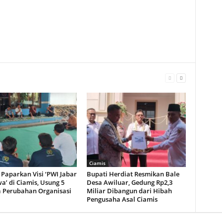
Ciamis
Paparkan Visi ‘PWI Jabar
Bupati Herdiat Resmikan Bale
a’ di Ciamis, Usung 5
Desa Awiluar, Gedung Rp2,3
 Perubahan Organisasi
Miliar Dibangun dari Hibah
Pengusaha Asal Ciamis