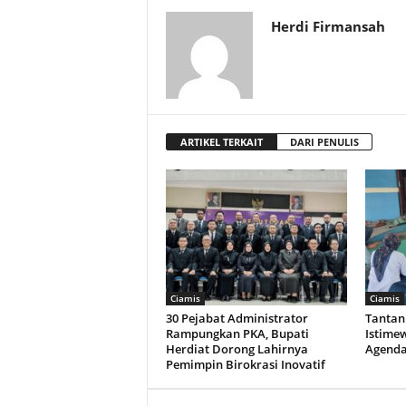
Herdi Firmansah
ARTIKEL TERKAIT
DARI PENULIS
Ciamis
Ciamis
30 Pejabat Administrator
Tantan 
Rampungkan PKA, Bupati
Istimew
Herdiat Dorong Lahirnya
Agenda
Pemimpin Birokrasi Inovatif