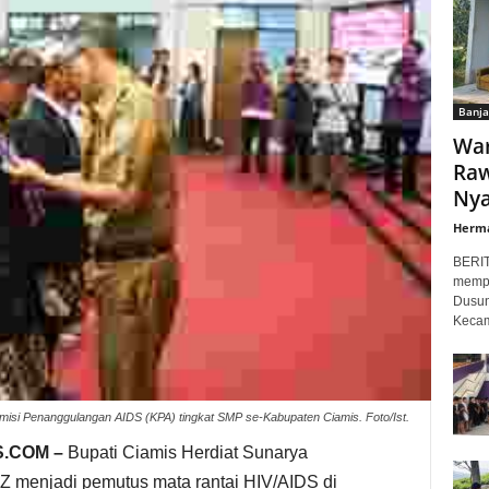
Banja
War
Raw
Nyar
Herm
BERI
mempr
Dusun
Kecam
isi Penanggulangan AIDS (KPA) tingkat SMP se-Kabupaten Ciamis. Foto/Ist.
.COM –
Bupati Ciamis Herdiat Sunarya
 menjadi pemutus mata rantai HIV/AIDS di