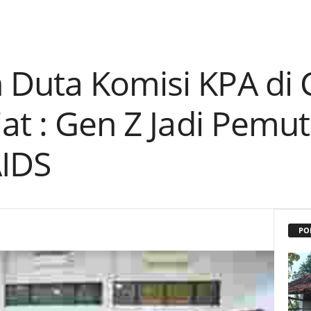
Duta Komisi KPA di C
at : Gen Z Jadi Pemu
AIDS
PO