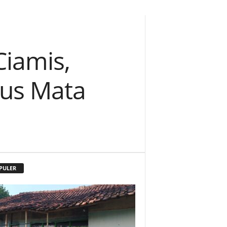
iamis,
tus Mata
PULER