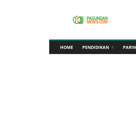
P
A
S
U
N
D
A
HOME
PENDIDIKAN
PARI
N
N
E
W
S