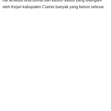
hal tersebut bisa dilihat dari kasus- kasus yang ditangani
oleh Kejari kabupaten Ciamis banyak yang belum selesai.