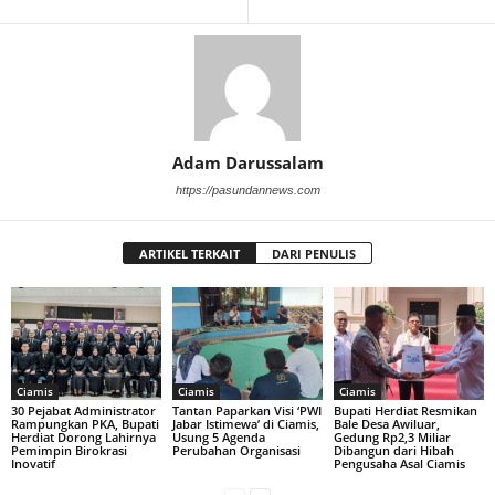
Adam Darussalam
https://pasundannews.com
ARTIKEL TERKAIT
DARI PENULIS
Ciamis
Ciamis
Ciamis
30 Pejabat Administrator
Tantan Paparkan Visi ‘PWI
Bupati Herdiat Resmikan
Rampungkan PKA, Bupati
Jabar Istimewa’ di Ciamis,
Bale Desa Awiluar,
Herdiat Dorong Lahirnya
Usung 5 Agenda
Gedung Rp2,3 Miliar
Pemimpin Birokrasi
Perubahan Organisasi
Dibangun dari Hibah
Inovatif
Pengusaha Asal Ciamis