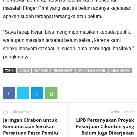
masalah Finger Print yang saat ini belum adanya kejelasan,
apakah sudah terdapat tersangka atau belum.
“Saya harap Kejari bisa mengimpormasikan kepada publik,
walaupun masalah tersebut belum selsai, karena kami
selaku masyarakat saat ini sudah lama menunggu hasilnya,”
pungkasnya.
TOPIK
CIAMIS
FEATURED
FINGER PRINT
HMI CABANG CIAMIS
KEJARI CIAMIS
Artikulli paraprak
Artikulli tjetër
Jaringan Cirebon untuk
LIPB Pertanyakan Proyek
Kemanusiaan Serukan
Pekerjaan Cikunten yang
Persatuan Pasca Pemilu
Belum Juga Dikerjakan