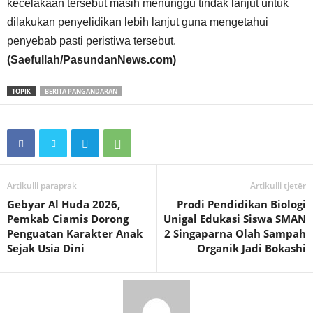
kecelakaan tersebut masih menunggu tindak lanjut untuk
dilakukan penyelidikan lebih lanjut guna mengetahui
penyebab pasti peristiwa tersebut.
(Saefullah/PasundanNews.com)
TOPIK
BERITA PANGANDARAN
Artikulli paraprak
Artikulli tjetër
Gebyar Al Huda 2026,
Prodi Pendidikan Biologi
Pemkab Ciamis Dorong
Unigal Edukasi Siswa SMAN
Penguatan Karakter Anak
2 Singaparna Olah Sampah
Sejak Usia Dini
Organik Jadi Bokashi