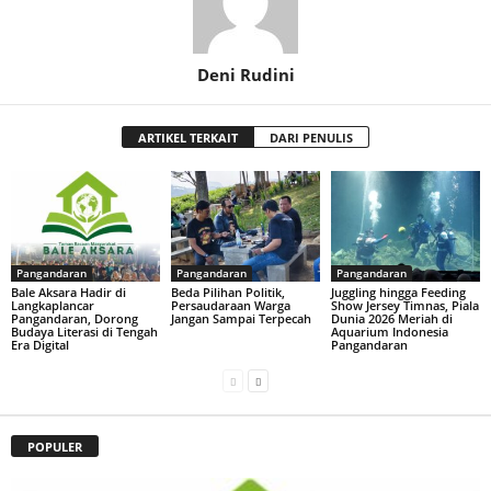
Deni Rudini
ARTIKEL TERKAIT
DARI PENULIS
Pangandaran
Pangandaran
Pangandaran
Bale Aksara Hadir di
Beda Pilihan Politik,
Juggling hingga Feeding
Langkaplancar
Persaudaraan Warga
Show Jersey Timnas, Piala
Pangandaran, Dorong
Jangan Sampai Terpecah
Dunia 2026 Meriah di
Budaya Literasi di Tengah
Aquarium Indonesia
Era Digital
Pangandaran
POPULER