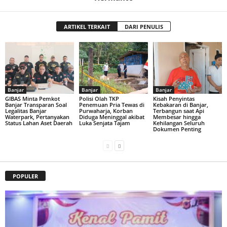
ARTIKEL TERKAIT
DARI PENULIS
Banjar
Banjar
Banjar
GIBAS Minta Pemkot
Polisi Olah TKP
Kisah Penyintas
Banjar Transparan Soal
Penemuan Pria Tewas di
Kebakaran di Banjar,
Legalitas Banjar
Purwaharja, Korban
Terbangun saat Api
Waterpark, Pertanyakan
Diduga Meninggal akibat
Membesar hingga
Status Lahan Aset Daerah
Luka Senjata Tajam
Kehilangan Seluruh
Dokumen Penting
POPULER