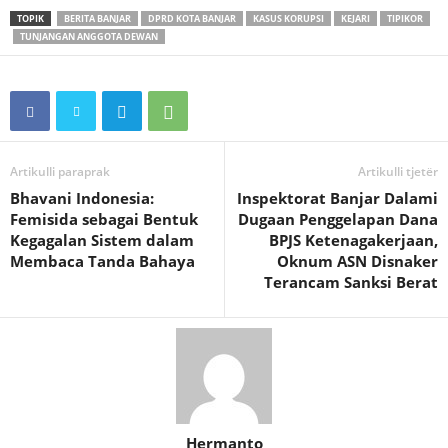
TOPIK
BERITA BANJAR
DPRD KOTA BANJAR
KASUS KORUPSI
KEJARI
TIPIKOR
TUNJANGAN ANGGOTA DEWAN
Artikulli paraprak
Artikulli tjetër
Bhavani Indonesia:
Inspektorat Banjar Dalami
Femisida sebagai Bentuk
Dugaan Penggelapan Dana
Kegagalan Sistem dalam
BPJS Ketenagakerjaan,
Membaca Tanda Bahaya
Oknum ASN Disnaker
Terancam Sanksi Berat
Hermanto