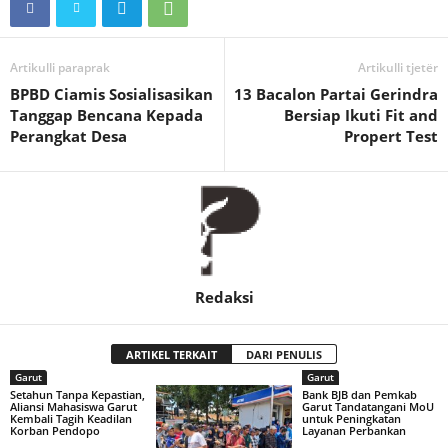
Artikulli paraprak
Artikulli tjetër
BPBD Ciamis Sosialisasikan
13 Bacalon Partai Gerindra
Tanggap Bencana Kepada
Bersiap Ikuti Fit and
Perangkat Desa
Propert Test
Redaksi
ARTIKEL TERKAIT
DARI PENULIS
Garut
Garut
Setahun Tanpa Kepastian,
Bank BJB dan Pemkab
Aliansi Mahasiswa Garut
Garut Tandatangani MoU
Kembali Tagih Keadilan
untuk Peningkatan
Korban Pendopo
Layanan Perbankan