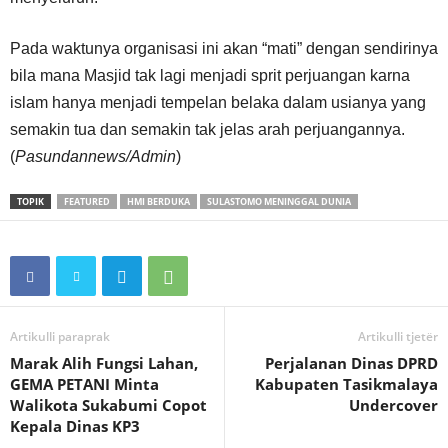
Pada waktunya organisasi ini akan “mati” dengan sendirinya
bila mana Masjid tak lagi menjadi sprit perjuangan karna
islam hanya menjadi tempelan belaka dalam usianya yang
semakin tua dan semakin tak jelas arah perjuangannya.
(
Pasundannews/Admin
)
TOPIK
FEATURED
HMI BERDUKA
SULASTOMO MENINGGAL DUNIA
Artikulli paraprak
Artikulli tjetër
Marak Alih Fungsi Lahan,
Perjalanan Dinas DPRD
GEMA PETANI Minta
Kabupaten Tasikmalaya
Walikota Sukabumi Copot
Undercover
Kepala Dinas KP3