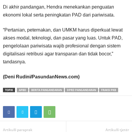
Di akhir pandangan, Hendra menekankan penguatan
ekonomi lokal serta peningkatan PAD dari pariwisata.
“Pertanian, peternakan, dan UMKM harus diperkuat lewat
akses modal, teknologi, dan pasar yang luas. Untuk PAD,
pengelolaan pariwisata wajib profesional dengan sistem
digitalisasi retribusi agar transparan dan tidak bocor,”
tandasnya.
(Deni Rudini/PasundanNews.com)
TOPIK
APBD
BERITA PANGANDARAN
DPRD PANGANDARAN
FRAKSI PKB
Artikulli paraprak
Artikulli tjetër