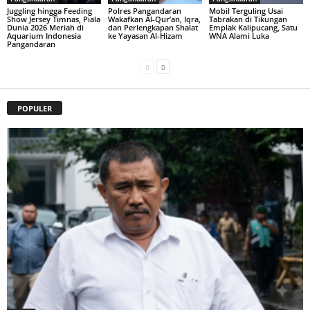
Juggling hingga Feeding
Polres Pangandaran
Mobil Terguling Usai
Show Jersey Timnas, Piala
Wakafkan Al-Qur’an, Iqra,
Tabrakan di Tikungan
Dunia 2026 Meriah di
dan Perlengkapan Shalat
Emplak Kalipucang, Satu
Aquarium Indonesia
ke Yayasan Al-Hizam
WNA Alami Luka
Pangandaran
POPULER