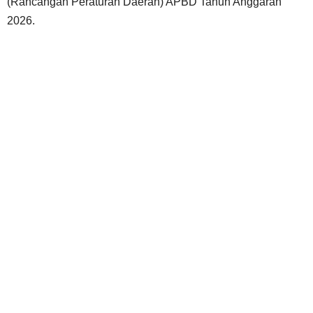
(Rancangan Peraturan Daerah) APBD Tahun Anggaran
2026.