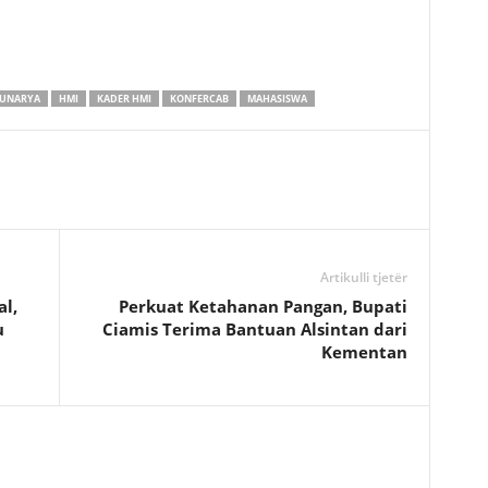
SUNARYA
HMI
KADER HMI
KONFERCAB
MAHASISWA
Artikulli tjetër
l,
Perkuat Ketahanan Pangan, Bupati
u
Ciamis Terima Bantuan Alsintan dari
Kementan