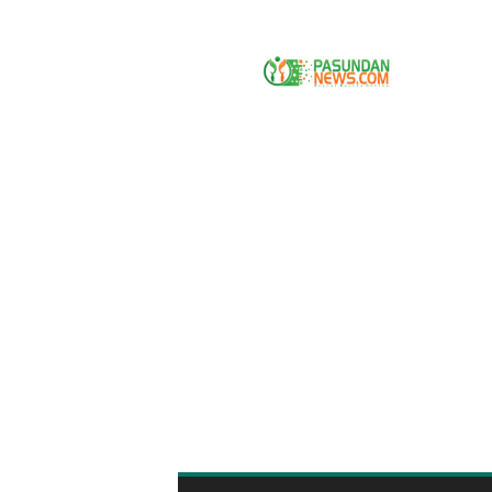
P
A
S
U
N
D
A
N
N
E
W
S