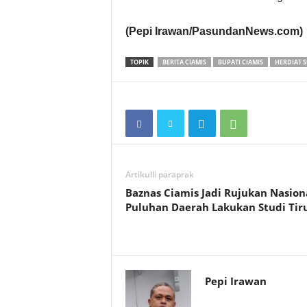
(Pepi Irawan/PasundanNews.com)
TOPIK
BERITA CIAMIS
BUPATI CIAMIS
HERDIAT 
Artikulli paraprak
Baznas Ciamis Jadi Rujukan Nasiona
Puluhan Daerah Lakukan Studi Tir
Pepi Irawan