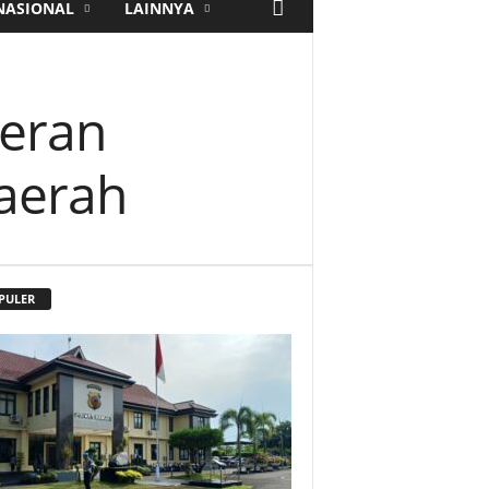
NASIONAL
LAINNYA
Peran
aerah
PULER