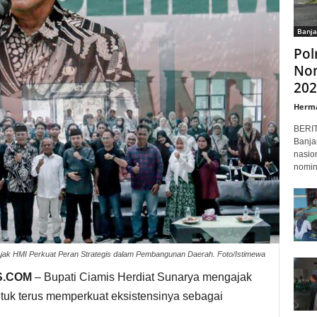
Banja
Pol
Nom
202
Herm
BERI
Banja
nasio
nomin
Ajak HMI Perkuat Peran Strategis dalam Pembangunan Daerah. Foto/Istimewa
S.COM
– Bupati Ciamis Herdiat Sunarya mengajak
uk terus memperkuat eksistensinya sebagai