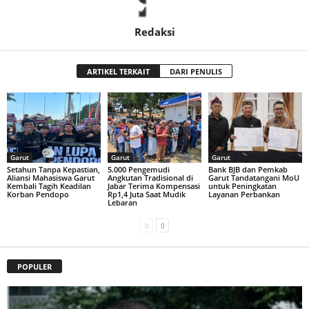
Redaksi
ARTIKEL TERKAIT
DARI PENULIS
Garut
Garut
Garut
Setahun Tanpa Kepastian,
5.000 Pengemudi
Bank BJB dan Pemkab
Aliansi Mahasiswa Garut
Angkutan Tradisional di
Garut Tandatangani MoU
Kembali Tagih Keadilan
Jabar Terima Kompensasi
untuk Peningkatan
Korban Pendopo
Rp1,4 Juta Saat Mudik
Layanan Perbankan
Lebaran
POPULER