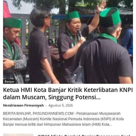
Banjar
Ketua HMI Kota Banjar Kritik Keterlibatan KNPI
dalam Muscam, Singgung Potensi...
Hendriawan Firmansyah
-
Agustus 5, 2026
BERITA BANJAR, PASUNDANNEWS.COM - Pelaksanaan Musyawarah
Kecamatan (Muscam) Komite Nasional Pemuda Indonesia (KNPI) di Kota
Banjar menuai kritik dari Himpunan Mahasiswa Islam (HMI) Kota...