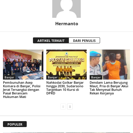
Hermanto
ARTIKEL TERKAIT
DARI PENULIS
Banjar
Banjar
Banjar
Pembunuhan Asep
Nahkodai Golkar Banjar
Dendam Lama Berujung
Komara di Banjar, Polisi
hingga 2030, Sudarsono
Maut, Pria di Banjar Akui
Jerat Tersangka dengan
Targetkan 10 Kursi di
Tak Menyesal Bunuh
Pasal Berancam
DPRD
Rekan Kerjanya
Hukuman Mati
POPULER