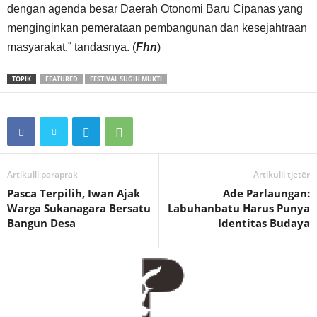
dengan agenda besar Daerah Otonomi Baru Cipanas yang
menginginkan pemerataan pembangunan dan kesejahtraan
masyarakat,” tandasnya. (
Fhn
)
TOPIK
FEATURED
FESTIVAL SUGIH MUKTI
Artikulli paraprak
Artikulli tjetër
Pasca Terpilih, Iwan Ajak
Ade Parlaungan:
Warga Sukanagara Bersatu
Labuhanbatu Harus Punya
Bangun Desa
Identitas Budaya