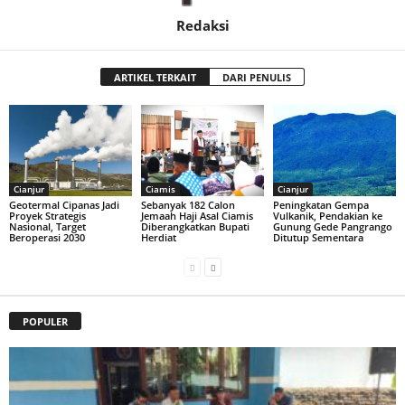
Redaksi
ARTIKEL TERKAIT
DARI PENULIS
Cianjur
Ciamis
Cianjur
Geotermal Cipanas Jadi
Sebanyak 182 Calon
Peningkatan Gempa
Proyek Strategis
Jemaah Haji Asal Ciamis
Vulkanik, Pendakian ke
Nasional, Target
Diberangkatkan Bupati
Gunung Gede Pangrango
Beroperasi 2030
Herdiat
Ditutup Sementara
POPULER