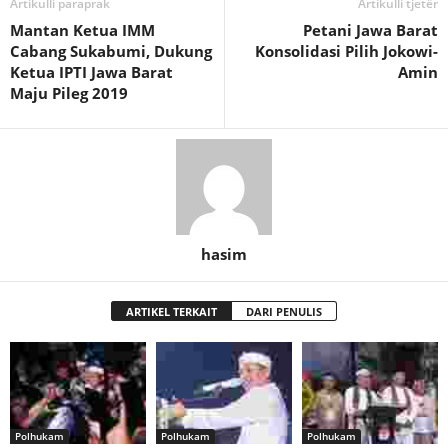
Artikulli paraprak
Artikulli tjetër
Mantan Ketua IMM
Petani Jawa Barat
Cabang Sukabumi, Dukung
Konsolidasi Pilih Jokowi-
Ketua IPTI Jawa Barat
Amin
Maju Pileg 2019
hasim
ARTIKEL TERKAIT
DARI PENULIS
Polhukam
Polhukam
Polhukam