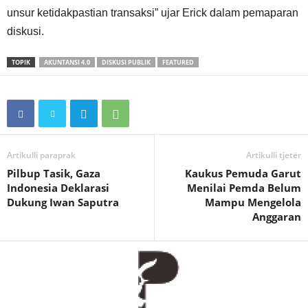
unsur ketidakpastian transaksi” ujar Erick dalam pemaparan
diskusi.
TOPIK
AKUNTANSI 4.0
DISKUSI PUBLIK
FEATURED
Artikulli paraprak
Artikulli tjetër
Pilbup Tasik, Gaza
Kaukus Pemuda Garut
Indonesia Deklarasi
Menilai Pemda Belum
Dukung Iwan Saputra
Mampu Mengelola
Anggaran