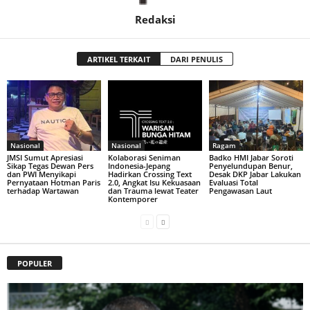
Redaksi
ARTIKEL TERKAIT
DARI PENULIS
Nasional
Nasional
Ragam
JMSI Sumut Apresiasi
Kolaborasi Seniman
Badko HMI Jabar Soroti
Sikap Tegas Dewan Pers
Indonesia-Jepang
Penyelundupan Benur,
dan PWI Menyikapi
Hadirkan Crossing Text
Desak DKP Jabar Lakukan
Pernyataan Hotman Paris
2.0, Angkat Isu Kekuasaan
Evaluasi Total
terhadap Wartawan
dan Trauma lewat Teater
Pengawasan Laut
Kontemporer
POPULER