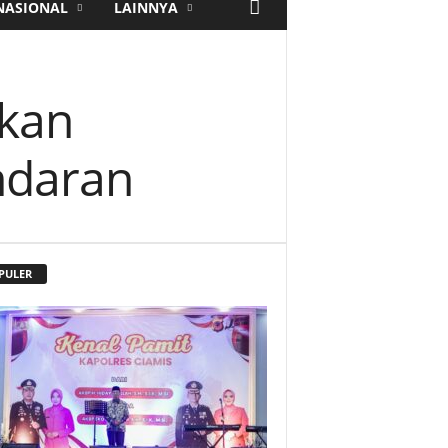
NASIONAL
LAINNYA
kan
ndaran
PULER