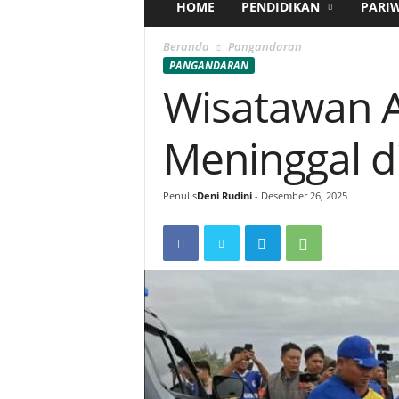
HOME
PENDIDIKAN
PARI
Beranda
Pangandaran
PANGANDARAN
Wisatawan 
Meninggal d
Penulis
Deni Rudini
-
Desember 26, 2025