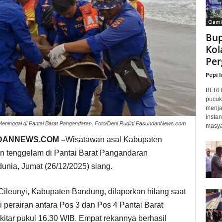
Ciami
Bup
Kol
Per
Pepi 
BERI
pucuk
menja
insta
eninggal di Pantai Barat Pangandaran. Foto/Deni Rudini.PasundanNews.com
masyar
DANNEWS.COM –
Wisatawan asal Kabupaten
n tenggelam di Pantai Barat Pangandaran
unia, Jumat (26/12/2025) siang.
ileunyi, Kabupaten Bandung, dilaporkan hilang saat
perairan antara Pos 3 dan Pos 4 Pantai Barat
itar pukul 16.30 WIB. Empat rekannya berhasil