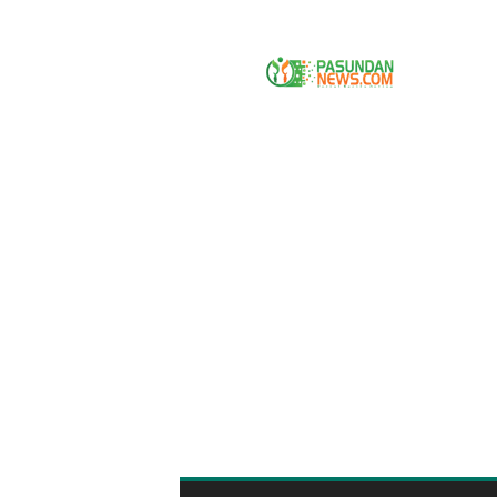
P
A
S
U
N
D
A
N
N
E
W
S