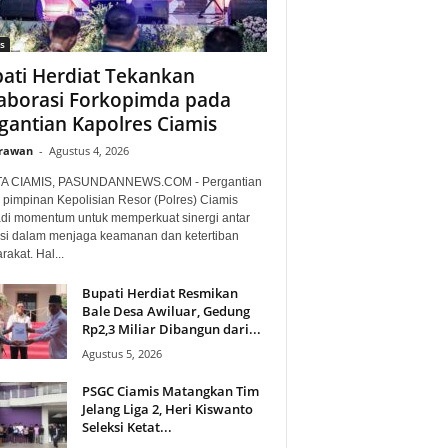
s
ati Herdiat Tekankan
aborasi Forkopimda pada
gantian Kapolres Ciamis
Irawan
-
Agustus 4, 2026
TA CIAMIS, PASUNDANNEWS.COM - Pergantian
 pimpinan Kepolisian Resor (Polres) Ciamis
di momentum untuk memperkuat sinergi antar
nsi dalam menjaga keamanan dan ketertiban
akat. Hal...
Bupati Herdiat Resmikan
Bale Desa Awiluar, Gedung
Rp2,3 Miliar Dibangun dari...
Agustus 5, 2026
PSGC Ciamis Matangkan Tim
Jelang Liga 2, Heri Kiswanto
Seleksi Ketat...