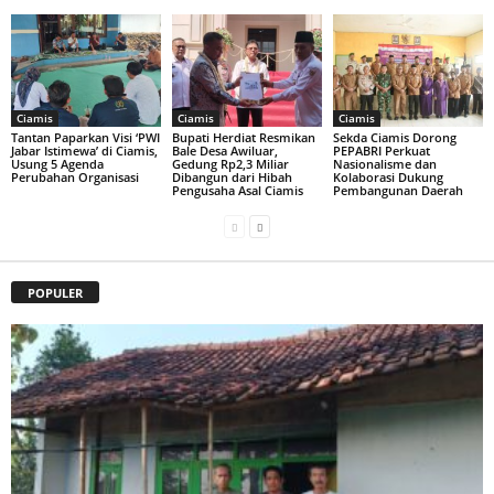
Ciamis
Ciamis
Ciamis
Tantan Paparkan Visi ‘PWI
Bupati Herdiat Resmikan
Sekda Ciamis Dorong
Jabar Istimewa’ di Ciamis,
Bale Desa Awiluar,
PEPABRI Perkuat
Usung 5 Agenda
Gedung Rp2,3 Miliar
Nasionalisme dan
Perubahan Organisasi
Dibangun dari Hibah
Kolaborasi Dukung
Pengusaha Asal Ciamis
Pembangunan Daerah
POPULER