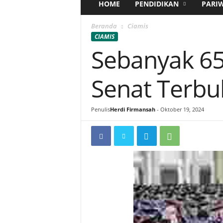
HOME
PENDIDIKAN
PARI
Beranda
Ciamis
CIAMIS
Sebanyak 65
Senat Terbu
Penulis
Herdi Firmansah
-
Oktober 19, 2024