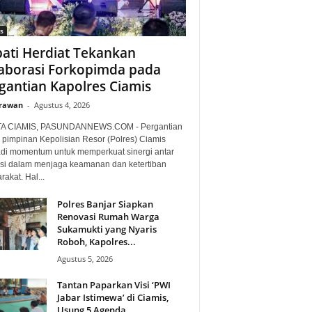
s
ati Herdiat Tekankan
aborasi Forkopimda pada
gantian Kapolres Ciamis
Irawan
-
Agustus 4, 2026
TA CIAMIS, PASUNDANNEWS.COM - Pergantian
 pimpinan Kepolisian Resor (Polres) Ciamis
di momentum untuk memperkuat sinergi antar
nsi dalam menjaga keamanan dan ketertiban
akat. Hal...
Polres Banjar Siapkan
Renovasi Rumah Warga
Sukamukti yang Nyaris
Roboh, Kapolres...
Agustus 5, 2026
Tantan Paparkan Visi ‘PWI
Jabar Istimewa’ di Ciamis,
Usung 5 Agenda...