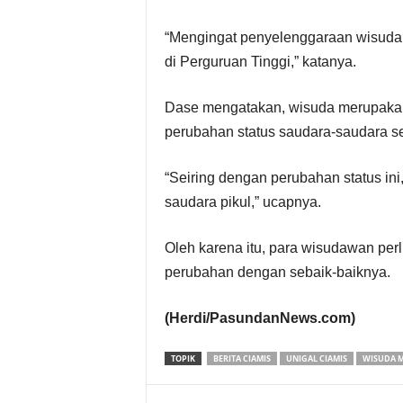
“Mengingat penyelenggaraan wisuda h
di Perguruan Tinggi,” katanya.
Dase mengatakan, wisuda merupakan
perubahan status saudara-saudara se
“Seiring dengan perubahan status in
saudara pikul,” ucapnya.
Oleh karena itu, para wisudawan per
perubahan dengan sebaik-baiknya.
(Herdi/PasundanNews.com)
TOPIK
BERITA CIAMIS
UNIGAL CIAMIS
WISUDA 