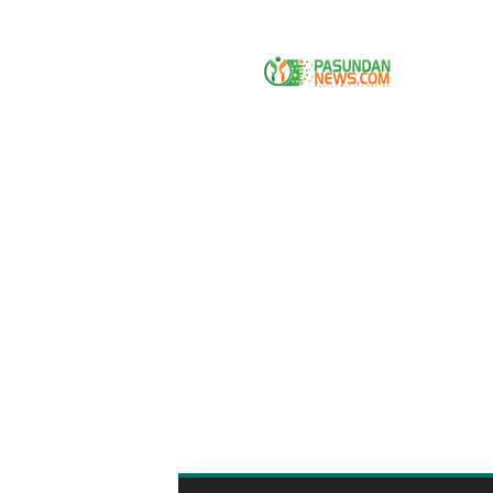
P
A
S
U
N
D
A
N
N
E
W
S