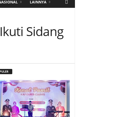
NASIONAL
LAINNYA
kuti Sidang
PULER