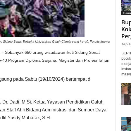
Ciami
Bup
Kol
Per
i Sidang Senat Terbuka Universitas Galuh Ciamis yang ke-40. Foto/Istimewa
Pepi 
 –
Sebanyak 650 orang wisudawan ikuti Sidang Senat
BERI
pucuk
e-40 Program Diploma Sarjana, Magister dan Profesi Tahun
menja
insta
masyar
ngsung pada Sabtu (19/10/2024) bertempat di
f. Dr. Dadi, M.Si, Ketua Yayasan Pendidikan Galuh
dan Staff Ahli Bidang Administrasi dan Sumber Daya
lil Yusdy Mubarak, S.H.