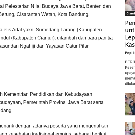
Pelestarian Nilai Budaya Jawa Barat, Banten dan
Ciami
g Berung, Cisaranten Wetan, Kota Bandung.
Pem
unt
 Majelis Adat yakni Sumedang Larang (Kabupaten
Lep
ul (Kabupaten Cianjur), ditambah dari para panitia
Kas
asundan Ngahiji dan Yayasan Catur Pilar
Pepi 
BERI
Keseh
upaya
menyu
ditula
leh Kementrian Pendidikan dan Kebudayaan
budayaan, Pemerintah Provinsi Jawa Barat serta
edang.
 menarik dengan adanya peserta yang mengenalkan
ng kesehatan tradisional empiris, sebagai berikut