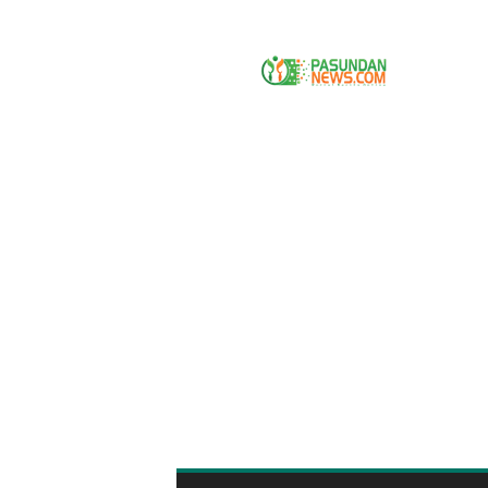
P
A
S
U
N
D
A
N
N
E
W
S