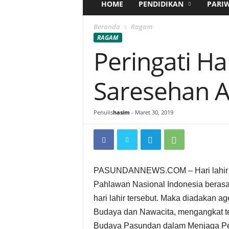
HOME
PENDIDIKAN
PARI
Beranda
Ragam
RAGAM
Peringati Ha
Saresehan A
Penulis
hasim
-
Maret 30, 2019
PASUNDANNEWS.COM – Hari lahir Ra
Pahlawan Nasional Indonesia berasa
hari lahir tersebut. Maka diadakan 
Budaya dan Nawacita, mengangkat 
Budaya Pasundan dalam Menjaga Per