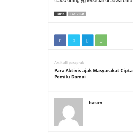
4.500 orang yg tersebar di Jawa bar
TOPIK
FEATURED
Artikulli paraprak
Para Aktivis ajak Masyarakat Cipt
Pemilu Damai
hasim