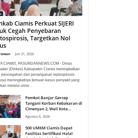
s
kab Ciamis Perkuat SIJERI
uk Cegah Penyebaran
tospirosis, Targetkan Nol
us
Irawan
-
Juli 31, 2026
TA CIAMIS, PASUNDANNEWS.COM - Dinas
atan (Dinkes) Kabupaten Ciamis meningkatkan
 pencegahan dan penanganan leptospirosis
sul meningkatnya temuan kasus penyakit yang
rkan melalui urine...
Pemkot Banjar Gercep
Tangani Korban Kebakaran di
Cimenyan 2, Wali Kota...
Agustus 6, 2026
500 UMKM Ciamis Dapat
Fasilitas Sertifikasi Halal