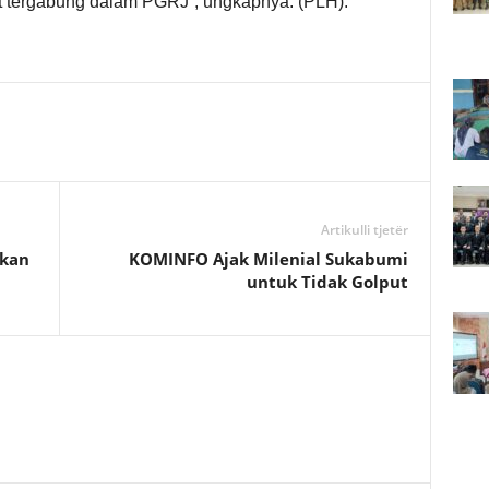
at tergabung dalam PGRJ”, ungkapnya. (PLH).
Artikulli tjetër
akan
KOMINFO Ajak Milenial Sukabumi
untuk Tidak Golput