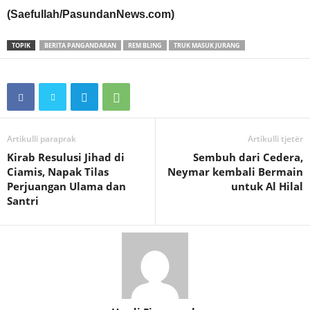
(Saefullah/PasundanNews.com)
TOPIK
BERITA PANGANDARAN
REM BLING
TRUK MASUK JURANG
Artikulli paraprak
Artikulli tjetër
Kirab Resulusi Jihad di
Sembuh dari Cedera,
Ciamis, Napak Tilas
Neymar kembali Bermain
Perjuangan Ulama dan
untuk Al Hilal
Santri