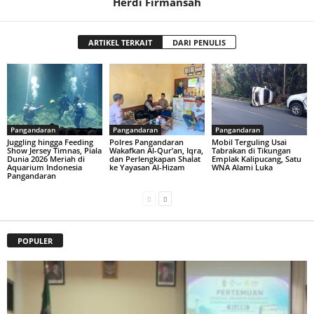
Herdi Firmansah
ARTIKEL TERKAIT
DARI PENULIS
Pangandaran
Pangandaran
Pangandaran
Juggling hingga Feeding
Polres Pangandaran
Mobil Terguling Usai
Show Jersey Timnas, Piala
Wakafkan Al-Qur’an, Iqra,
Tabrakan di Tikungan
Dunia 2026 Meriah di
dan Perlengkapan Shalat
Emplak Kalipucang, Satu
Aquarium Indonesia
ke Yayasan Al-Hizam
WNA Alami Luka
Pangandaran
POPULER