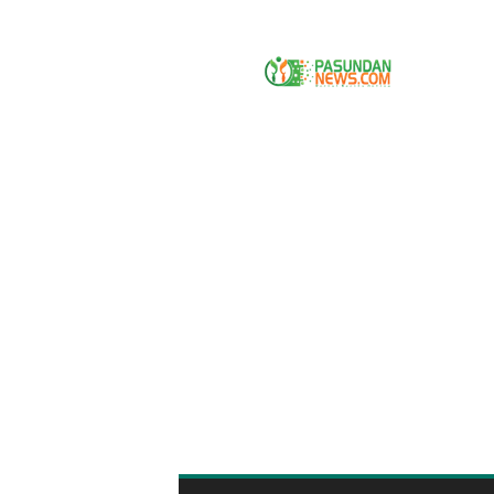
P
A
S
U
N
D
A
N
N
E
W
S