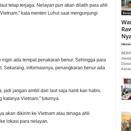
ut tetap terjaga. Nelayan pun akan dilatih para ahli
 Vietnam,” kata menteri Luhut saat mengunjungi
Banja
War
Raw
Nyar
Herm
BERI
mempr
 ingin ada tempat penakaran benur. Sehingga para
Dusun
ut. Sekarang, informasinya, penangkaran benur ada
Kecam
jadi jangan ambil dari laut saja nanti kan habis.
g katanya Vietnam,” tuturnya.
a akan dikirim ke Vietnam atau tenaga ahli
e lokasi para nelayan.