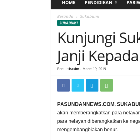
HOME
PENDIDIKAN
PARI
Beranda
Sukabumi
SUKABUMI
Kunjungi Su
Janji Kepad
Penulis
hasim
-
Maret 19, 2019
PASUNDANNEWS.COM, SUKABUM
akan memberangkatkan para nelayan 
para nelayan diberangkatkan ke nega
mengembangbiakan benur.