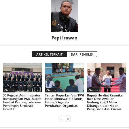
Pepi Irawan
ARTIKEL TERKAIT
DARI PENULIS
Ciamis
Ciamis
Ciamis
30 Pejabat Administrator
Tantan Paparkan Visi ‘PWI
Bupati Herdiat Resmikan
Rampungkan PKA, Bupati
Jabar Istimewa’ di Ciamis,
Bale Desa Awiluar,
Herdiat Dorong Lahirnya
Usung 5 Agenda
Gedung Rp2,3 Miliar
Pemimpin Birokrasi
Perubahan Organisasi
Dibangun dari Hibah
Inovatif
Pengusaha Asal Ciamis