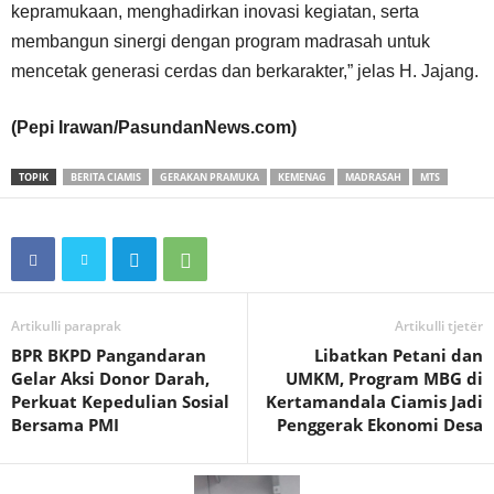
kepramukaan, menghadirkan inovasi kegiatan, serta
membangun sinergi dengan program madrasah untuk
mencetak generasi cerdas dan berkarakter,” jelas H. Jajang.
(Pepi Irawan/PasundanNews.com)
TOPIK
BERITA CIAMIS
GERAKAN PRAMUKA
KEMENAG
MADRASAH
MTS
Artikulli paraprak
Artikulli tjetër
BPR BKPD Pangandaran
Libatkan Petani dan
Gelar Aksi Donor Darah,
UMKM, Program MBG di
Perkuat Kepedulian Sosial
Kertamandala Ciamis Jadi
Bersama PMI
Penggerak Ekonomi Desa